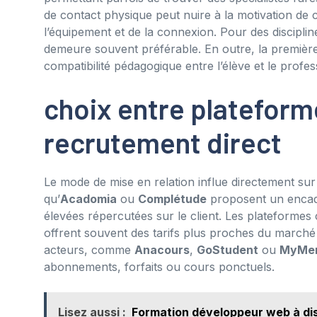
de contact physique peut nuire à la motivation de c
l’équipement et de la connexion. Pour des disciplin
demeure souvent préférable. En outre, la première
compatibilité pédagogique entre l’élève et le profes
choix entre plateform
recrutement direct
Le mode de mise en relation influe directement sur l
qu’
Acadomia
ou
Complétude
proposent un encadr
élevées répercutées sur le client. Les plateform
offrent souvent des tarifs plus proches du marché c
acteurs, comme
Anacours
,
GoStudent
ou
MyMen
abonnements, forfaits ou cours ponctuels.
Lisez aussi :
Formation développeur web à dis